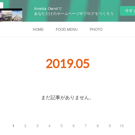
Ameba Owndで
今す
あなただけのホームページやブログをつくろう
HOME
FOOD MENU
PHOTO
2019
.
05
まだ記事がありません。
1
2
3
4
5
6
7
8
9
10